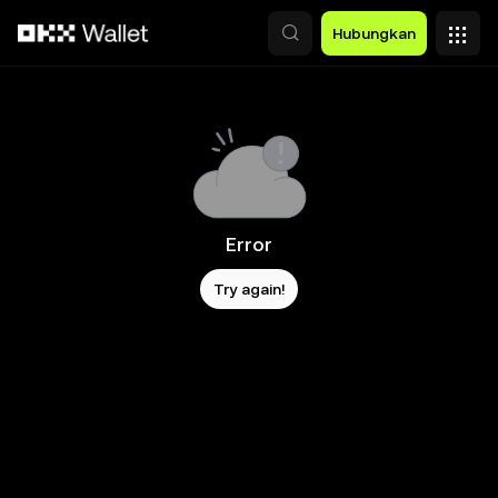
Lewati ke konten utama
Hubungkan
Error
Try again!