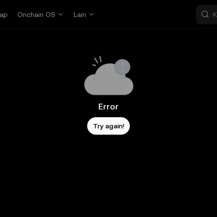
ap
Onchain OS
Lain
Error
Try again!