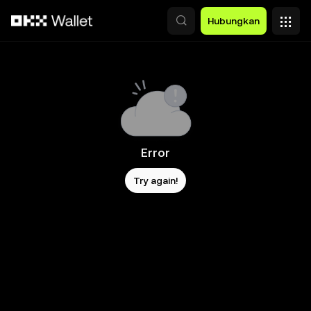
Lewati ke konten utama
Hubungkan
Error
Try again!