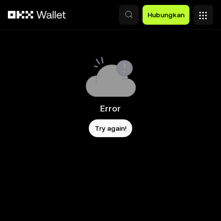
Lewati ke konten utama
Hubungkan
Error
Try again!