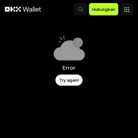
Lewati ke konten utama
Hubungkan
Error
Try again!