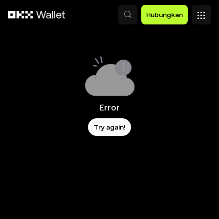
Lewati ke konten utama
Hubungkan
Error
Try again!