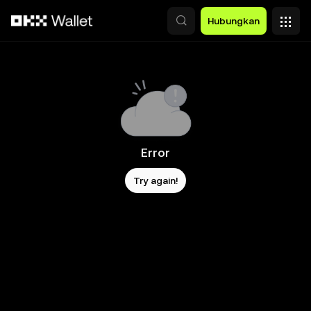
Lewati ke konten utama
Hubungkan
Error
Try again!