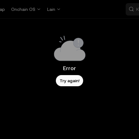
ap
Onchain OS
Lain
Error
Try again!