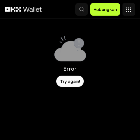
Lewati ke konten utama
Hubungkan
Error
Try again!