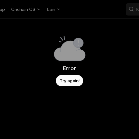
ap
Onchain OS
Lain
Error
Try again!