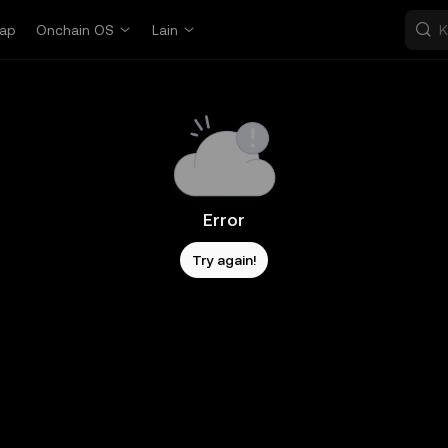
ap
Onchain OS
Lain
Error
Try again!