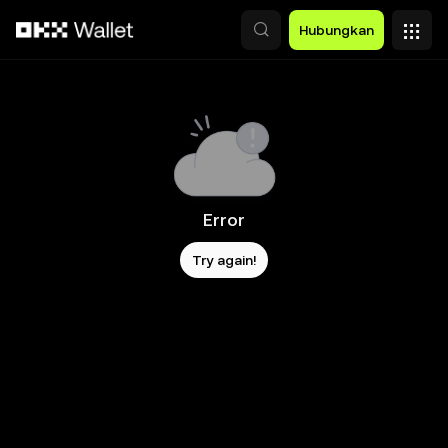
Lewati ke konten utama
Hubungkan
Error
Try again!