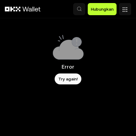
Lewati ke konten utama
Hubungkan
Error
Try again!