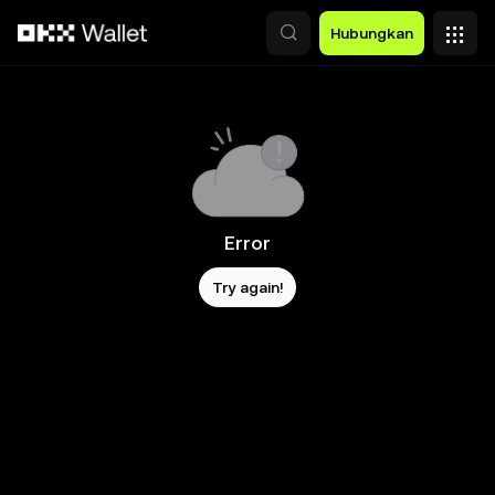
Lewati ke konten utama
Hubungkan
Error
Try again!