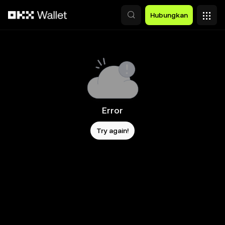
Lewati ke konten utama
Hubungkan
Error
Try again!