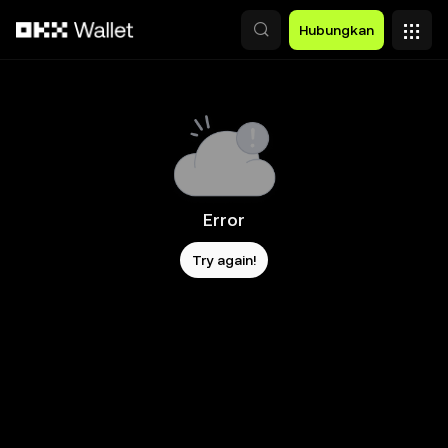
Lewati ke konten utama
Hubungkan
Error
Try again!