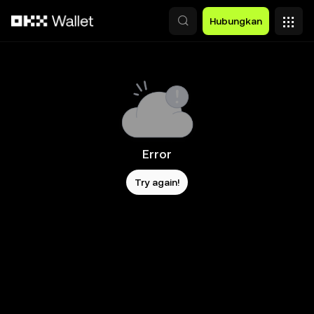
Lewati ke konten utama
Hubungkan
Error
Try again!