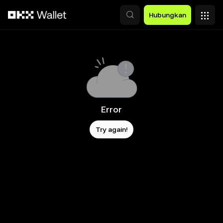
Lewati ke konten utama
Hubungkan
Error
Try again!