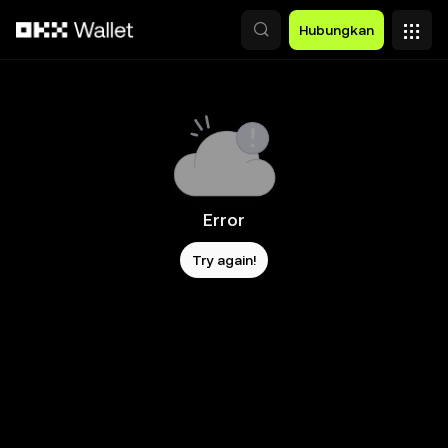
Lewati ke konten utama
Hubungkan
Error
Try again!