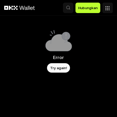
Lewati ke konten utama
Hubungkan
Error
Try again!