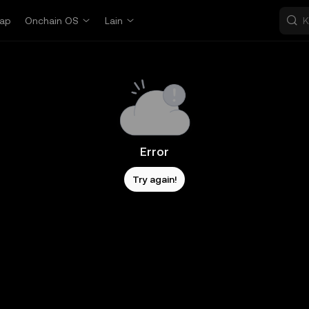
ap
Onchain OS
Lain
Error
Try again!