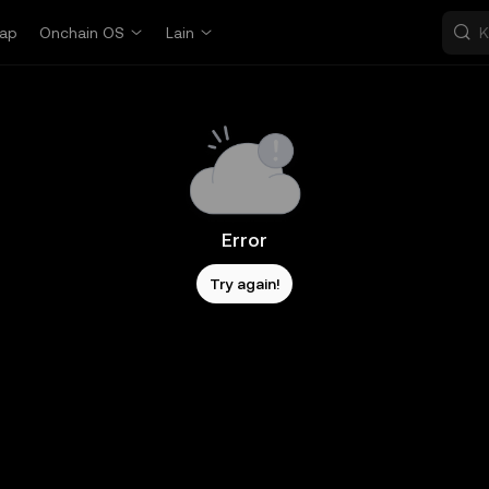
ap
Onchain OS
Lain
Error
Try again!