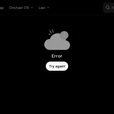
ap
Onchain OS
Lain
Error
Try again!