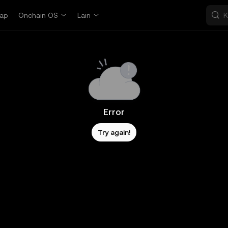
ap
Onchain OS
Lain
Error
Try again!