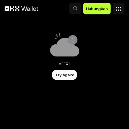
Lewati ke konten utama
Hubungkan
Error
Try again!