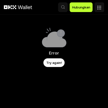
Lewati ke konten utama
Hubungkan
Error
Try again!