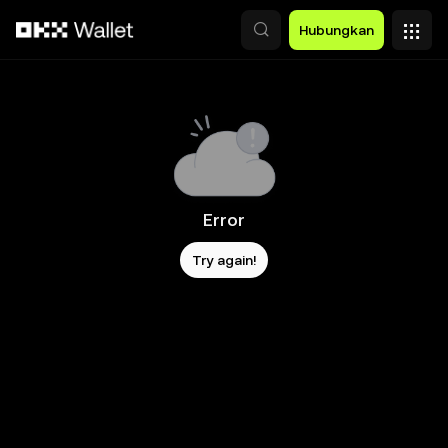
Lewati ke konten utama
Hubungkan
Error
Try again!