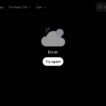
ap
Onchain OS
Lain
Error
Try again!