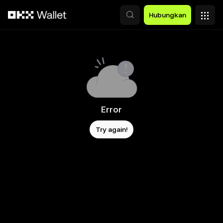
Lewati ke konten utama
Hubungkan
Error
Try again!