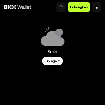
Lewati ke konten utama
Hubungkan
Error
Try again!