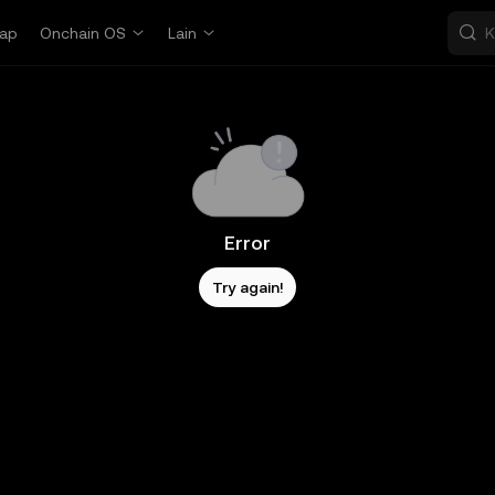
ap
Onchain OS
Lain
Error
Try again!