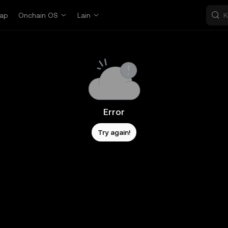
ap
Onchain OS
Lain
Error
Try again!