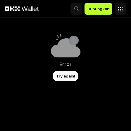
Lewati ke konten utama
Hubungkan
Error
Try again!