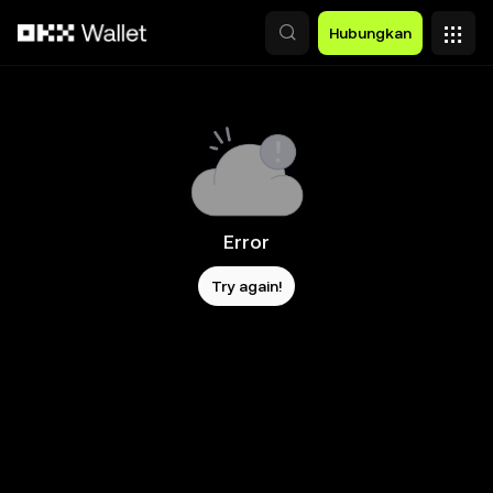
Lewati ke konten utama
Hubungkan
Error
Try again!