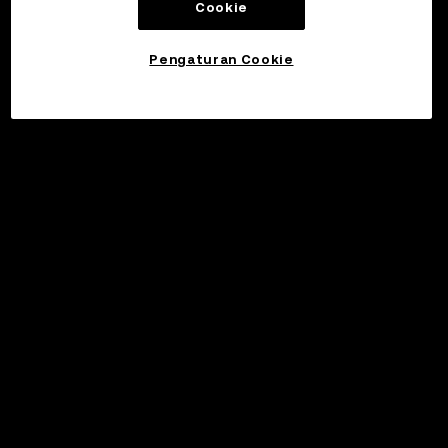
Cookie
Pengaturan Cookie
©2017 - 2026 WEB3.OKX.COM
Bahasa Indonesia/USD