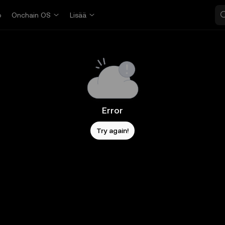
o
Onchain OS
Lisää
Error
Try again!