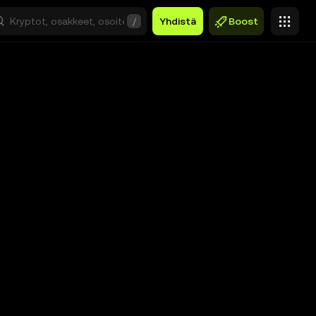
/
Yhdistä
Boost