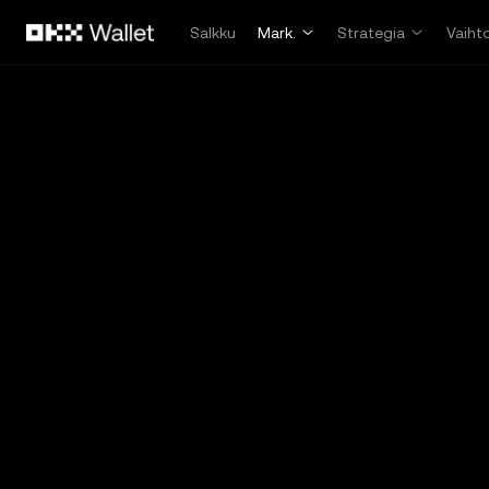
Siirry pääsisältöön
Salkku
Mark.
Strategia
Vaiht