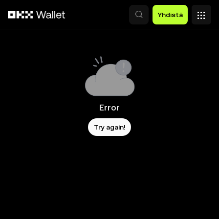
Siirry pääsisältöön
Yhdistä
Error
Try again!