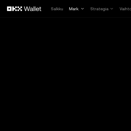
Siirry pääsisältöön
Salkku
Mark.
Strategia
Vaiht