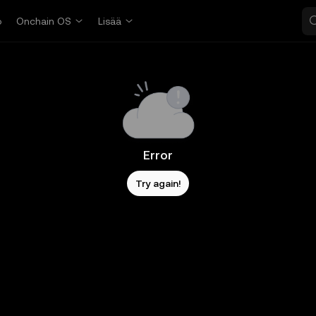
o
Onchain OS
Lisää
Error
Try again!