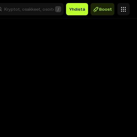
/
Yhdistä
Boost