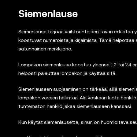
Siemenlause
Siemenlause tarjoaa vaihtoehtoisen tavan edustaa yksit
koostuvat numeroista ja kirjaimista. Tämä helpottaa 
satunnainen merkkijono.
Lompakon siemenlause koostuu yleensä 12 tai 24 engl
helposti palauttaa lompakon ja käyttää sitä.
Siemenlauseen suojaaminen on tärkeää, sillä siemenl
lompakon varojen hallintaa. Älä koskaan luota henkilöö
tuntematon henkilö jakaa siemenlauseen kanssasi.
Kun käytät siemenlausetta, sinun on huomioitava seu