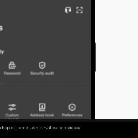
skopiot Lompakon turvallisuus -osiossa