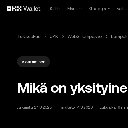
Siirry pääsisältöön
Salkku
Mark.
Strategia
Vaiht
Tukikeskus
UKK
Web3-lompakko
Lompak
Aloittaminen
Mikä on yksityin
Julkaistu 24.8.2023
Päivitetty 4.8.2026
Lukuaika: 6 min