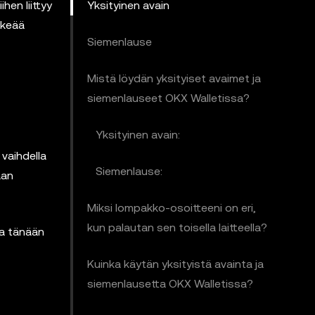
hen liittyy
Yksityinen avain
rkeää
Siemenlause
Mistä löydän yksityiset avaimet ja
siemenlauseet OKX Walletissa?
Yksityinen avain:
 vaihdella
Siemenlause:
aan
Miksi lompakko-osoitteeni on eri,
kun palautan sen toisella laitteella?
la tänään
Kuinka käytän yksityistä avainta ja
siemenlausetta OKX Walletissa?