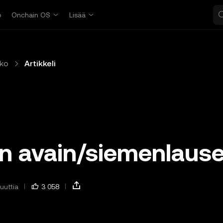
o
Onchain OS
Lisää
ko
Artikkeli
en avain/siemenlaus
uuttia
3 058