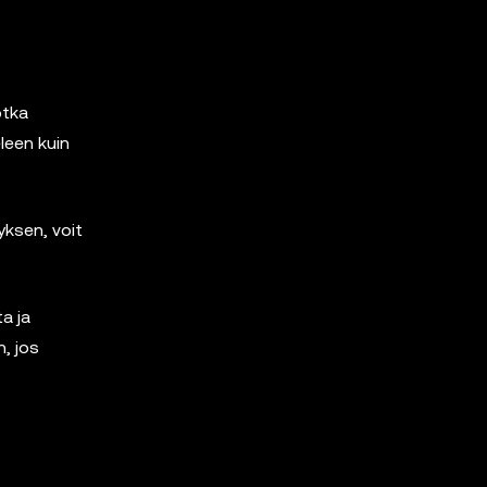
otka
leen kuin
yksen, voit
a ja
n, jos