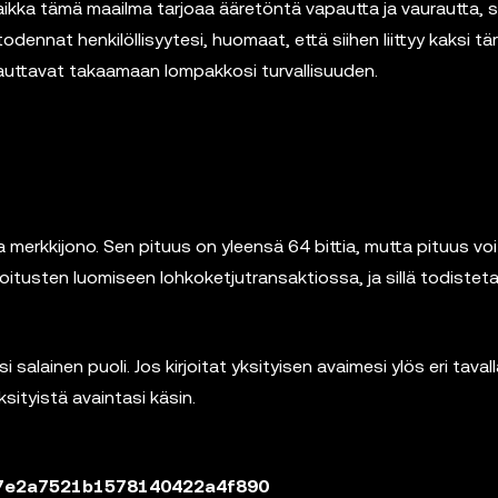
ikka tämä maailma tarjoaa ääretöntä vapautta ja vaurautta, sii
odennat henkilöllisyytesi, huomaat, että siihen liittyy kaksi tä
uttavat takaamaan lompakkosi turvallisuuden.
 merkkijono. Sen pituus on yleensä 64 bittia, mutta pituus voi
rjoitusten luomiseen lohkoketjutransaktiossa, ja sillä todistet
alainen puoli. Jos kirjoitat yksityisen avaimesi ylös eri taval
ksityistä avaintasi käsin.
7e2a7521b1578140422a4f890