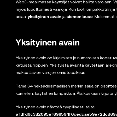
Web3-maailmassa käyttäjät voivat hallita varojaan. Va
myös loputtomasti vaaroja. Kun luot lompakkotilin ja t
asiaa:
yksityinen avain
ja
siemenlause
. Molemmat a
Yksityinen avain
Yksityinen avain on kirjaimista ja numeroista koostuva
ketjusta riippuen. Yksityistä avainta käytetään alleki
maksettavien varojen omistusoikeus.
Tämä 64 heksadesimaalisen merkin sarja on osoitteesi s
kuin eilen, käytät eri lompakkoa. Älä koskaan kirjoita y
Yksityinen avain näyttää tyypillisesti tältä:
afdfd9c3d2095ef696594f6cedcae59e72dcd69