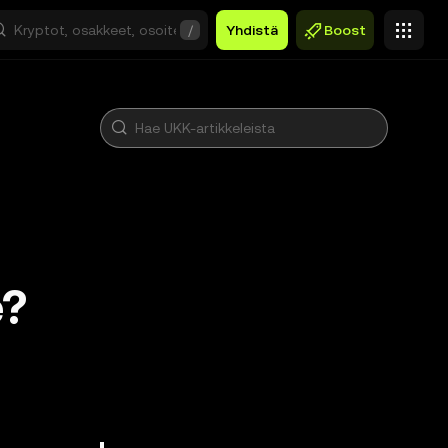
/
Yhdistä
Boost
e?