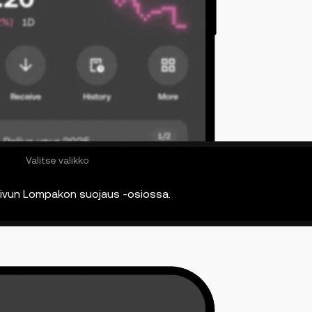
Valitse valikko
ivun Lompakon suojaus -osiossa.