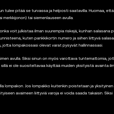
nun tulee pitää se turvassa ja helposti saatavilla. Huomaa, että
ai merkkijonon) tai siemenlauseen avulla.
nka voit julkistaa ilman suurempia riskejä, kunhan salasana 
unnisteena, kuten pankkikortin numero ja siihen liittyvä salasa
, jotta lompakossasi olevat varat pysyvät hallinnassasi.
imen avulla. Siksi sinun on myös varottava tuntemattomia, jo
illä ei ole suositeltavaa käyttää muiden yksityistä avainta il
lla lompakon. Jos lompakko kuitenkin poistetaan ja yksityinen
ityiseen avaimeen liittyviä varoja ei voida saada takaisin. Siksi