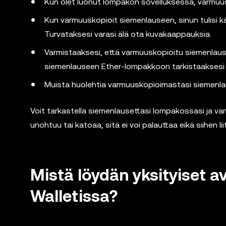
Kun olet luonut lompakon sovelluksessa, varmuus
Kun varmuuskopioit siemenlauseen, sinun tulisi käy
Turvataksesi varasi älä ota kuvakaappauksia.
Varmistaaksesi, että varmuuskopioitu siemenlause
siemenlauseen Ether-lompakkoon tarkistaaksesi 
Muista huolehtia varmuuskopioimastasi siemenl
Voit tarkastella siemenlausettasi lompakossasi ja v
unohtuu tai katoaa, sitä ei voi palauttaa eikä siihen li
Mistä löydän yksityiset 
Walletissa?