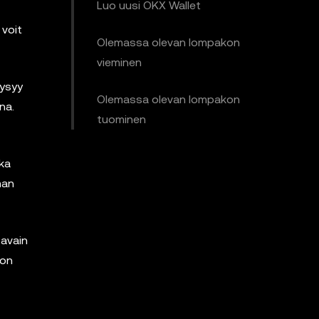
Luo uusi OKX Wallet
 voit
Olemassa olevan lompakon
vieminen
pysyy
Olemassa olevan lompakon
na.
tuominen
tka
man
 avain
 on