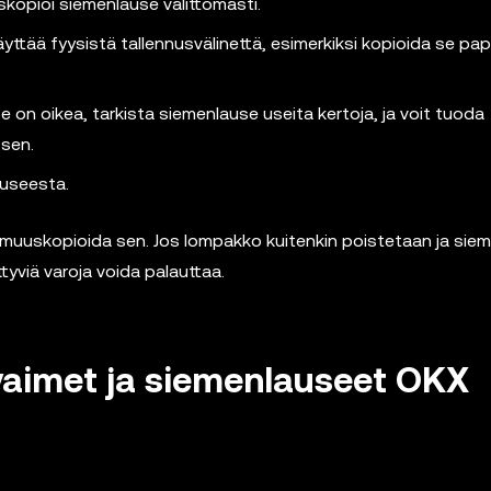
kopioi siemenlause välittömästi.
ttää fyysistä tallennusvälinettä, esimerkiksi kopioida se paper
 on oikea, tarkista siemenlause useita kertoja, ja voit tuoda
sen.
auseesta.
armuuskopioida sen. Jos lompakko kuitenkin poistetaan ja sie
ittyviä varoja voida palauttaa.
avaimet ja siemenlauseet OKX