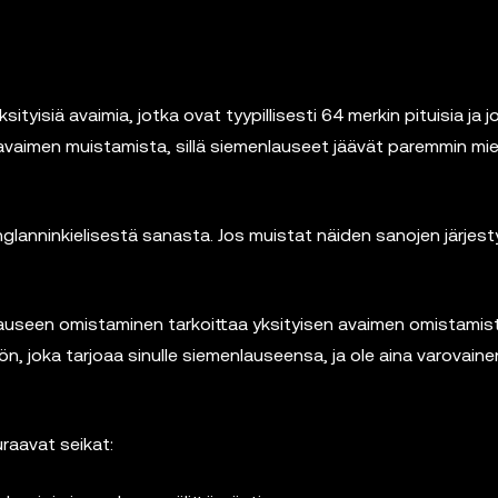
yisiä avaimia, jotka ovat tyypillisesti 64 merkin pituisia ja j
avaimen muistamista, sillä siemenlauseet jäävät paremmin mie
anninkielisestä sanasta. Jos muistat näiden sanojen järjest
auseen omistaminen tarkoittaa yksityisen avaimen omistamist
n, joka tarjoaa sinulle siemenlauseensa, ja ole aina varovaine
raavat seikat: