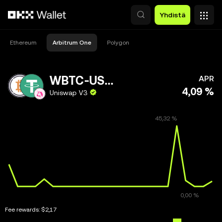
Siirry pääsisältöön
Yhdistä
Ethereum
Arbitrum One
Polygon
WBTC-USDT
APR
4,09 %
Uniswap V3
Fee rewards:
$2,17