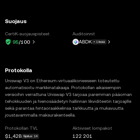
Suojaus
CertiK-suojauspisteet
Auditoinnit
ABDK
95
/100
+ 1 lisää
Protokolla
Uniswap V3 on Ethereum-virtuaalikoneeseen toteutettu
automatisoitu markkinatakaaja. Protokollan aikaisempiin
versioihin verrattuna Uniswap V3 tarjoaa paremman pääoman
tehokkuuden ja hienosäädetyn hallinnan likviditeetin tarjoajille
sekä parantaa hintaoraakkelinsa tarkkuutta ja mukavuutta
joustavammalla maksurakenteella.
Protokollan TVL
Aktiiviset lompakot
$1,42B
122 201
Sijoitus: 14