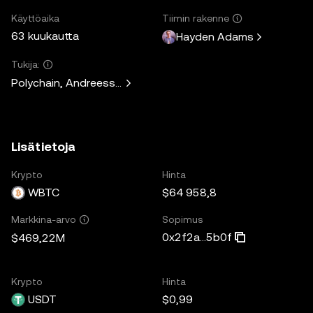
Käyttöaika
Tiimin rakenne
63 kuukautta
Hayden Adams
Tukija:
Polychain, Andreessen Horowitz, Paradigm, Variant Fund, 
Lisätietoja
Krypto
Hinta
WBTC
$64 958,8
Sopimus
Markkina-arvo
0x2f2a...5b0f
$469,22M
Krypto
Hinta
USDT
$0,99