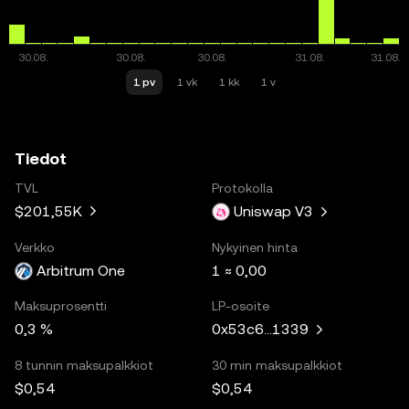
1 pv
1 vk
1 kk
1 v
Tiedot
TVL
Protokolla
$201,55K
Uniswap V3
Verkko
Nykyinen hinta
Arbitrum One
1 ≈ 0,00
Maksuprosentti
LP-osoite
0,3 %
0x53c6...1339
8 tunnin maksupalkkiot
30 min maksupalkkiot
$0,54
$0,54