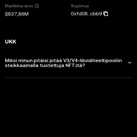
Sopimus
Markkina-arvo
0xfd08...cbb9
$837,86M
UKK
Miksi minun pitäisi pitää V3/V4-likviditeettipooliin
steikkaamalla tuotettuja NFT:itä?