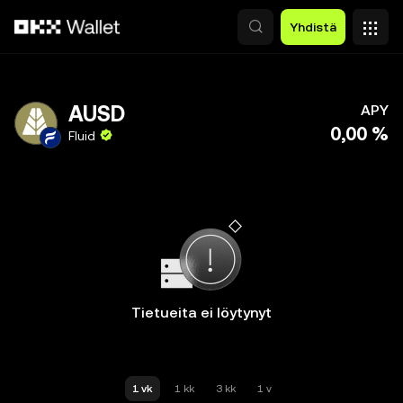
Siirry pääsisältöön
Yhdistä
AUSD
APY
0,00 %
Fluid
Tietueita ei löytynyt
1 vk
1 kk
3 kk
1 v