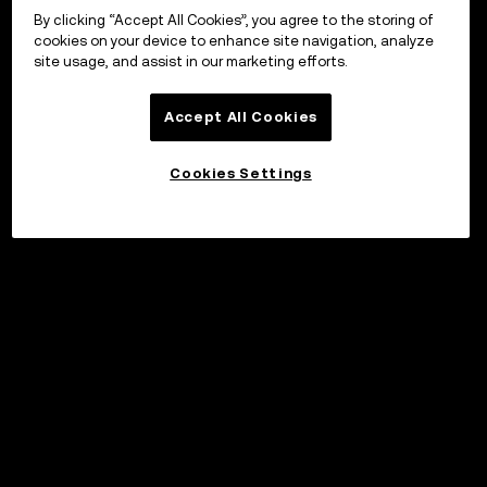
By clicking “Accept All Cookies”, you agree to the storing of
cookies on your device to enhance site navigation, analyze
site usage, and assist in our marketing efforts.
Accept All Cookies
Cookies Settings
Sijoita
©2017 - 2026 WEB3.OKX.COM
Suomi/USD