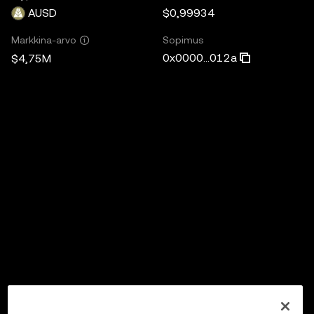
AUSD
$0,99934
Sopimus
Markkina-arvo
0x0000...012a
$4,75M