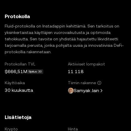
Protokolla
Fluid-protokolla on Instadappin kehittämä. Sen tarkoitus on
yksinkertaistaa käyttäjien vuorovaikutusta ja optimoida
tehokkuutta. Sen tavoite on yhdistää hajautettu likviditeetti
tarjoamalla perusta, jonka pohjalta uusia ja innovatiivisia DeFi-
protokollia rakennetaan.
Protokollan TVL
Aktiiviset lompakot
$666,51M
11 118
Sijoitus: 30
Käyttöaika
Tiimin rakenne
30 kuukautta
Samyak Jain
Lisätietoja
Krypto
Hinta