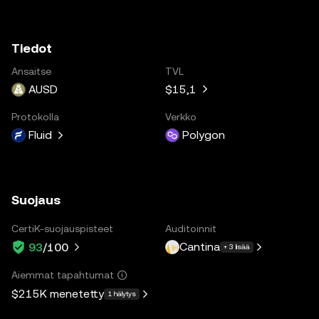
Tiedot
Ansaitse
TVL
AUSD
$15,1
Protokolla
Verkko
Fluid
Polygon
Suojaus
CertiK-suojauspisteet
Auditoinnit
Cantina
93
/100
+ 3 lisää
Aiemmat tapahtumat
$215K
menetetty
1 hälytys