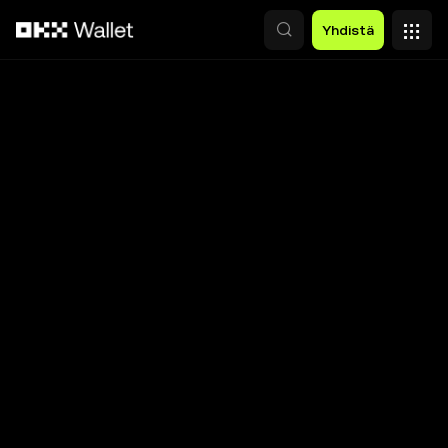
Siirry pääsisältöön
Yhdistä