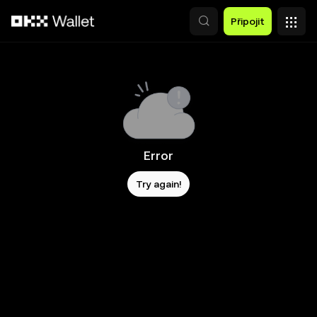
Přeskočit na hlavní obsah
Připojit
Error
Try again!