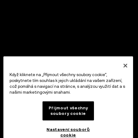
Když kliknete na „Přijmout všechny soubory cookie“,
poskytnete tím souhlas k jejich ukládání na vašem zařízení,
což pomáhá s navigací na stránce, s analýzou využití dat a s
našimi marketingovými snahami.
Přijmout všechny
soubory cookie
Nastavení souborů
cookie
OKX Peněženka