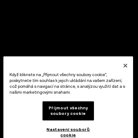
Když kliknete na „Přijmout všechny soubory cookie“,
poskytnete tím souhlas k jejich ukládání na vašem zařízení,
což pomáhá s navigací na stránce, s analýzou využití dat a s
našimi marketingovými snahami.
Přijmout všechny
soubory cookie
Nastavení souborů
cookie
OKX Peněženka