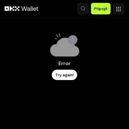
Přeskočit na hlavní obsah
Připojit
Error
Try again!