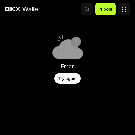
Přeskočit na hlavní obsah
Připojit
Error
Try again!