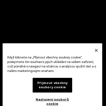
Když kliknete na „Přijmout všechny soubory cookie“,
poskytnete tím souhlas k jejich ukládání na vašem zařízení,
což pomáhá s navigací na stránce, s analýzou využití dat a s
našimi marketingovými snahami.
Přijmout všechny
soubory cookie
Nastavení souborů
cookie
OKX Peněženka