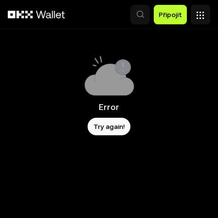
Přeskočit na hlavní obsah
Připojit
Error
Try again!