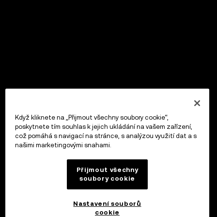
Když kliknete na „Přijmout všechny soubory cookie“,
poskytnete tím souhlas k jejich ukládání na vašem zařízení,
což pomáhá s navigací na stránce, s analýzou využití dat a s
našimi marketingovými snahami.
Přijmout všechny
soubory cookie
Nastavení souborů
cookie
OKX Peněženka