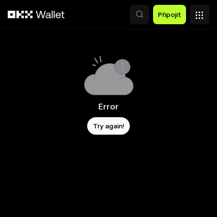
Přeskočit na hlavní obsah
Připojit
Error
Try again!