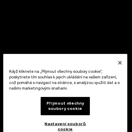
Když kliknete na „Přijmout všechny soubory cookie“,
poskytnete tím souhlas k jejich ukládání na vašem zařízení,
což pomáhá s navigací na stránce, s analýzou využití dat a s
našimi marketingovými snahami.
Přijmout všechny
soubory cookie
Nastavení souborů
cookie
OKX Peněženka