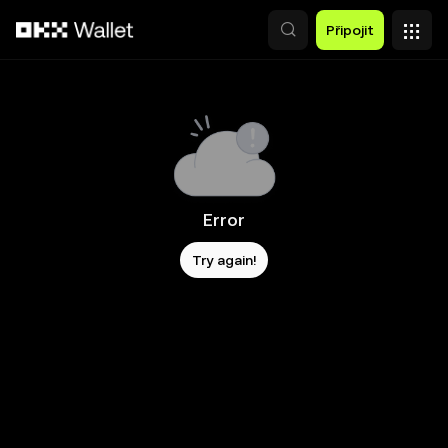
Přeskočit na hlavní obsah
Připojit
Error
Try again!