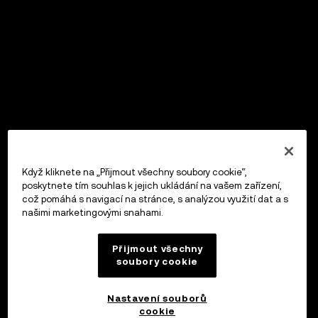
Když kliknete na „Přijmout všechny soubory cookie“,
poskytnete tím souhlas k jejich ukládání na vašem zařízení,
což pomáhá s navigací na stránce, s analýzou využití dat a s
našimi marketingovými snahami.
Přijmout všechny
soubory cookie
Nastavení souborů
cookie
OKX Peněženka