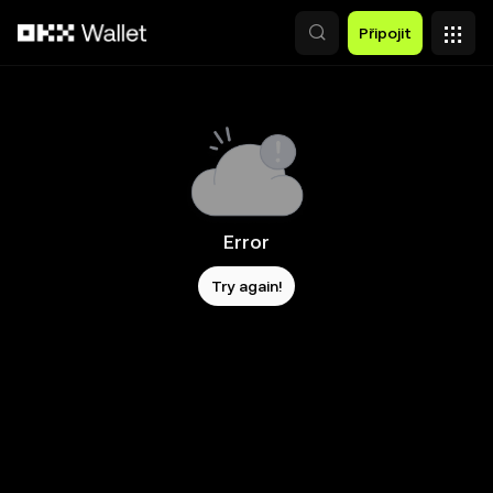
Přeskočit na hlavní obsah
Připojit
Error
Try again!