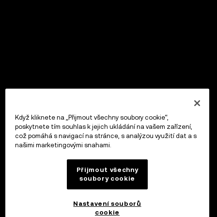
Když kliknete na „Přijmout všechny soubory cookie“,
poskytnete tím souhlas k jejich ukládání na vašem zařízení,
což pomáhá s navigací na stránce, s analýzou využití dat a s
našimi marketingovými snahami.
Přijmout všechny
soubory cookie
Nastavení souborů
cookie
OKX Peněženka