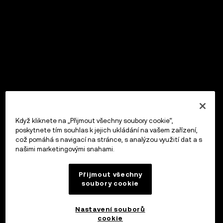
Když kliknete na „Přijmout všechny soubory cookie“,
poskytnete tím souhlas k jejich ukládání na vašem zařízení,
což pomáhá s navigací na stránce, s analýzou využití dat a s
našimi marketingovými snahami.
Přijmout všechny
soubory cookie
Nastavení souborů
cookie
OKX Peněženka