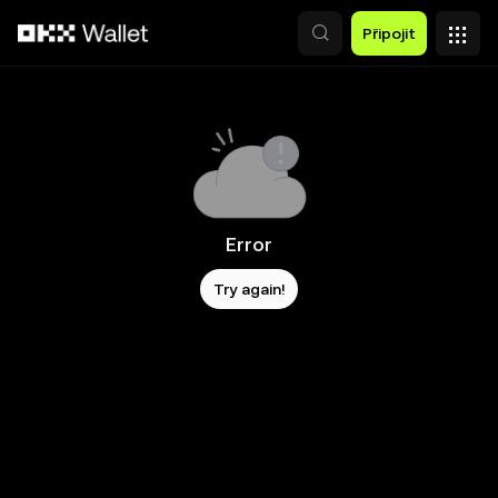
Přeskočit na hlavní obsah
Připojit
Error
Try again!